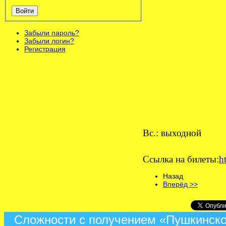
Войти
Забыли пароль?
Забыли логин?
Регистрация
Вс.: выходной
Ссылка на билеты:
h
Назад
Вперёд >>
Сложности с получением «Пушкинско