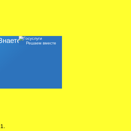
наете, как
Решаем вместе
1.