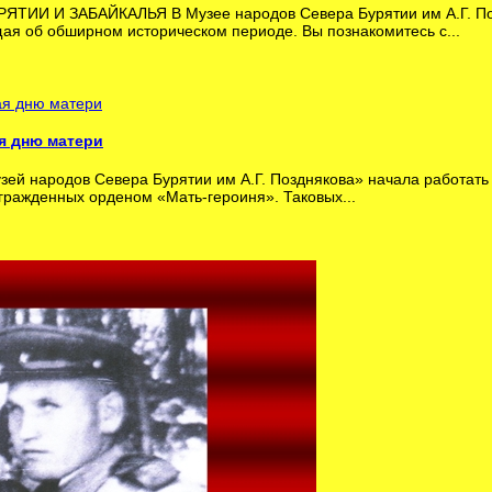
ИИ И ЗАБАЙКАЛЬЯ В Музее народов Cевера Бурятии им А.Г. Поздн
ая об обширном историческом периоде. Вы познакомитесь с...
я дню матери
зей народов Севера Бурятии им А.Г. Позднякова» начала работат
агражденных орденом «Мать-героиня». Таковых...